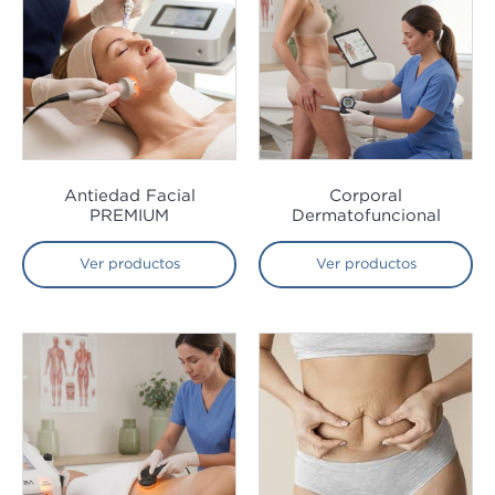
Marketing
Al compartir tus
intereses y
comportamiento
mientras visitas
nuestro sitio,
aumentas la
posibilidad de
ver contenido y
Antiedad Facial
Corporal
ofertas
PREMIUM
Dermatofuncional
personalizados.
Ver productos
Ver productos