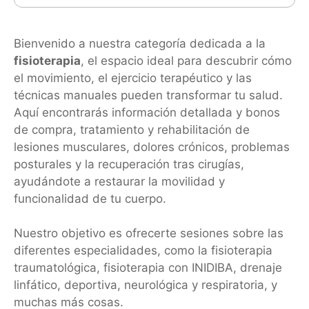
Bienvenido a nuestra categoría dedicada a la
fisioterapia
, el espacio ideal para descubrir cómo
el movimiento, el ejercicio terapéutico y las
técnicas manuales pueden transformar tu salud.
Aquí encontrarás información detallada y bonos
de compra, tratamiento y rehabilitación de
lesiones musculares, dolores crónicos, problemas
posturales y la recuperación tras cirugías,
ayudándote a restaurar la movilidad y
Necesarias
Estas
funcionalidad de tu cuerpo.
cookies no
son
opcionales.
Nuestro objetivo es ofrecerte sesiones sobre las
Son
necesarias
diferentes especialidades, como la fisioterapia
para que
traumatológica, fisioterapia con INIDIBA, drenaje
funcione la
web.
linfático, deportiva, neurológica y respiratoria, y
muchas más cosas.