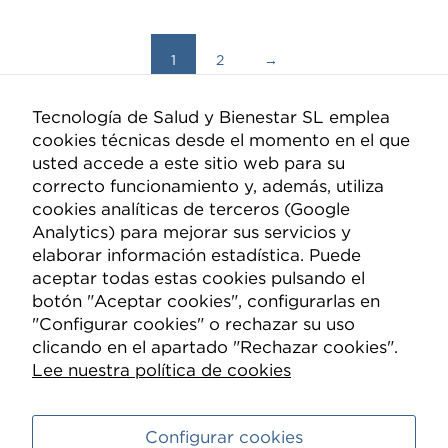
1
2
→
Tecnología de Salud y Bienestar SL emplea
cookies técnicas desde el momento en el que
Compañía
usted accede a este sitio web para su
correcto funcionamiento y, además, utiliza
Quiénes somos
cookies analíticas de terceros (Google
Analytics) para mejorar sus servicios y
Nueva Mutua Sanitaria
elaborar información estadística. Puede
Contacto
aceptar todas estas cookies pulsando el
botón "Aceptar cookies", configurarlas en
Información
"Configurar cookies" o rechazar su uso
clicando en el apartado "Rechazar cookies".
Política de Privacidad
Lee nuestra política de cookies
Política de Cookies
Condiciones de compra
Configurar cookies