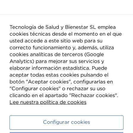
Estadísticas
Para que
podamos
Parece que no podemos encontrar lo que estás buscando.
mejorar la
funcionalidad
Tecnología de Salud y Bienestar SL emplea
y estructura
cookies técnicas desde el momento en el que
de la web, en
Compañía
base a cómo
usted accede a este sitio web para su
se usa la
correcto funcionamiento y, además, utiliza
web.
Quiénes somos
cookies analíticas de terceros (Google
Analytics) para mejorar sus servicios y
Nueva Mutua Sanitaria
elaborar información estadística. Puede
Experiencia
Contacto
Para que
aceptar todas estas cookies pulsando el
nuestra web
botón "Aceptar cookies", configurarlas en
funcione lo
Información
mejor posible
"Configurar cookies" o rechazar su uso
durante tu
clicando en el apartado "Rechazar cookies".
visita. Si
Política de Privacidad
Lee nuestra política de cookies
rechaza estas
cookies,
Política de Cookies
algunas
funcionalidades
Condiciones de compra
desaparecerán
Configurar cookies
de la web.
Aviso legal