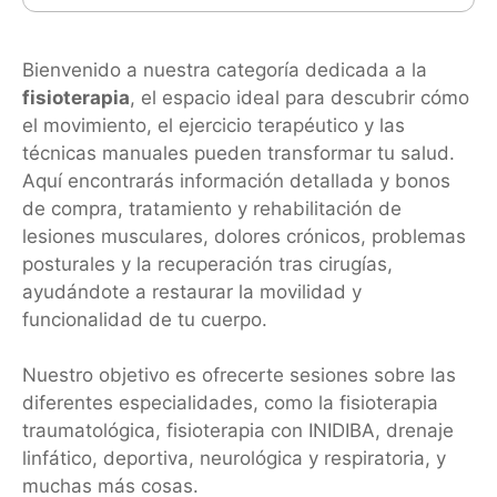
Bienvenido a nuestra categoría dedicada a la
fisioterapia
, el espacio ideal para descubrir cómo
el movimiento, el ejercicio terapéutico y las
técnicas manuales pueden transformar tu salud.
Aquí encontrarás información detallada y bonos
de compra, tratamiento y rehabilitación de
lesiones musculares, dolores crónicos, problemas
posturales y la recuperación tras cirugías,
ayudándote a restaurar la movilidad y
Necesarias
Estas
funcionalidad de tu cuerpo.
cookies no
son
opcionales.
Nuestro objetivo es ofrecerte sesiones sobre las
Son
necesarias
diferentes especialidades, como la fisioterapia
para que
traumatológica, fisioterapia con INIDIBA, drenaje
funcione la
web.
linfático, deportiva, neurológica y respiratoria, y
muchas más cosas.