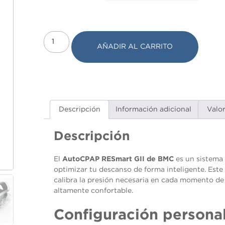
AÑADIR AL CARRITO
Descripción
Información adicional
Valo
Descripción
El
AutoCPAP
RESmart GII de BMC
es un sistema 
optimizar tu descanso de forma inteligente. Este
calibra la presión necesaria en cada momento de
altamente confortable.
Necesarias
Estas
Configuración persona
cookies no
son