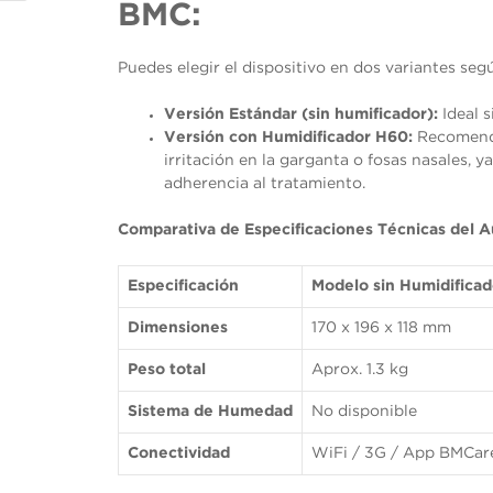
BMC:
opcionales.
Son
necesarias
para que
Puedes elegir el dispositivo en dos variantes segú
funcione la
web.
Versión Estándar (sin humificador):
Ideal 
Versión con Humidificador H60:
Recomenda
irritación en la garganta o fosas nasales, 
Estadísticas
adherencia al tratamiento.
Para que
podamos
mejorar la
Comparativa de Especificaciones Técnicas del
funcionalidad
y estructura
de la web, en
Especificación
Modelo sin Humidificad
base a cómo
se usa la
Dimensiones
170 x 196 x 118 mm
web.
Peso total
Aprox. 1.3 kg
Experiencia
Sistema de Humedad
No disponible
Para que
nuestra web
Conectividad
WiFi / 3G / App BMCar
funcione lo
mejor posible
durante tu