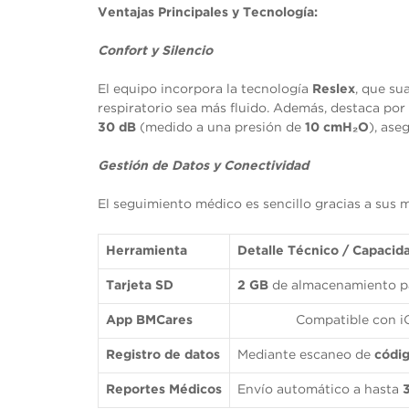
visita. Si
Ventajas Principales y Tecnología:
rechaza estas
cookies,
Confort y Silencio
algunas
funcionalidades
desaparecerán
El equipo incorpora la tecnología
Reslex
, que su
de la web.
respiratorio sea más fluido. Además, destaca por
30 dB
(medido a una presión de
10 cmH₂O
), ase
Marketing
Gestión de Datos y Conectividad
Al compartir tus
intereses y
comportamiento
El seguimiento médico es sencillo gracias a sus m
mientras visitas
nuestro sitio,
aumentas la
Herramienta
Detalle Técnico / Capacid
posibilidad de
ver contenido y
Tarjeta SD
2 GB
de almacenamiento pa
ofertas
personalizados.
App BMCares
Compatible con i
Registro de datos
Mediante escaneo de
códi
Reportes Médicos
Envío automático a hasta