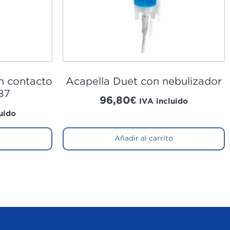
in contacto
Acapella Duet con nebulizador
87
96,80
€
IVA incluido
uido
o
Añadir al carrito