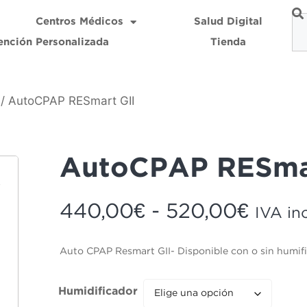
Centros Médicos
Salud Digital
ención Personalizada
Tienda
/ AutoCPAP RESmart GII
AutoCPAP RESmar
440,00
€
-
520,00
€
IVA in
Auto CPAP Resmart GII- Disponible con o sin humif
Humidificador