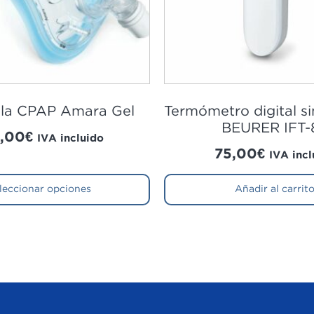
lla CPAP Amara Gel
Termómetro digital s
BEURER IFT-
,00
€
IVA incluido
75,00
€
IVA incl
leccionar opciones
Añadir al carrit