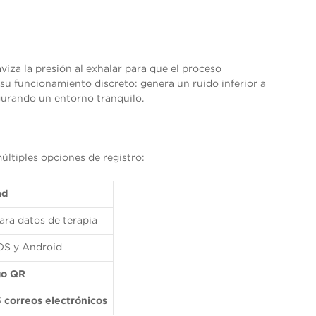
aviza la presión al exhalar para que el proceso
 su funcionamiento discreto: genera un ruido inferior a
gurando un entorno tranquilo.
últiples opciones de registro:
ad
ra datos de terapia
OS y Android
go QR
3 correos electrónicos