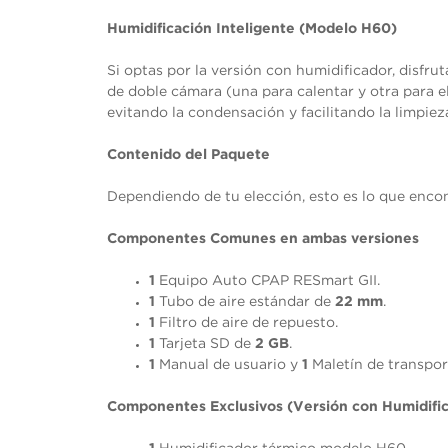
Humidificación Inteligente (Modelo H60)
Si optas por la versión con humidificador, disfru
de doble cámara (una para calentar y otra para e
evitando la condensación y facilitando la limpiez
Contenido del Paquete
Dependiendo de tu elección, esto es lo que encont
Componentes Comunes en ambas versiones
1
Equipo Auto CPAP RESmart GII.
1
Tubo de aire estándar de
22 mm
.
1
Filtro de aire de repuesto.
1
Tarjeta SD de
2 GB
.
1
Manual de usuario y
1
Maletín de transpor
Componentes Exclusivos (Versión con Humidifi