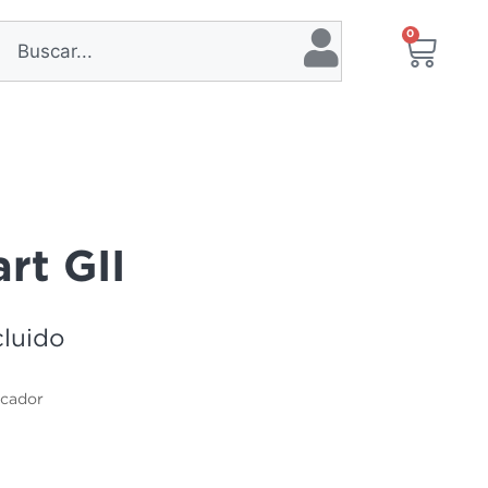
0
t GII
cluido
icador