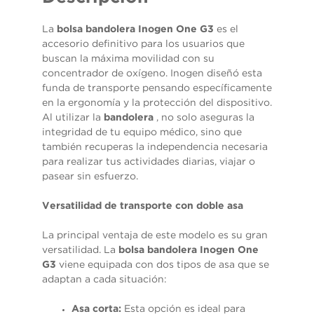
Marketing
La
bolsa bandolera Inogen One G3
es el
Al compartir tus
accesorio definitivo para los usuarios que
intereses y
buscan la máxima movilidad con su
comportamiento
mientras visitas
concentrador de oxígeno. Inogen diseñó esta
nuestro sitio,
funda de transporte pensando específicamente
aumentas la
en la ergonomía y la protección del dispositivo.
posibilidad de
Al utilizar la
bandolera
, no solo aseguras la
ver contenido y
ofertas
integridad de tu equipo médico, sino que
personalizados.
también recuperas la independencia necesaria
para realizar tus actividades diarias, viajar o
pasear sin esfuerzo.
Versatilidad de transporte con doble asa
La principal ventaja de este modelo es su gran
versatilidad. La
bolsa
bandolera Inogen One
G3
viene equipada con dos tipos de asa que se
adaptan a cada situación:
Asa corta:
Esta opción es ideal para