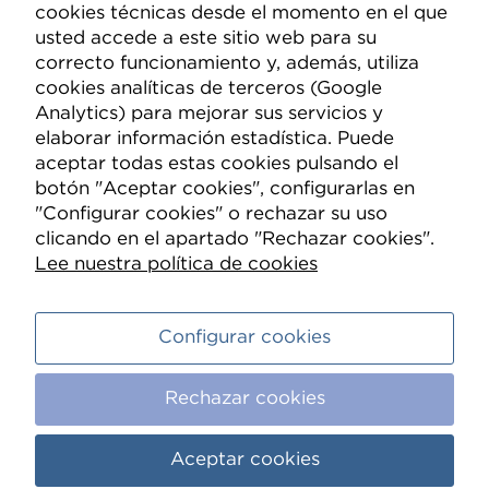
cookies técnicas desde el momento en el que
Compañía
usted accede a este sitio web para su
correcto funcionamiento y, además, utiliza
Quiénes somos
cookies analíticas de terceros (Google
Analytics) para mejorar sus servicios y
Nueva Mutua Sanitaria
elaborar información estadística. Puede
Contacto
aceptar todas estas cookies pulsando el
botón "Aceptar cookies", configurarlas en
Información
"Configurar cookies" o rechazar su uso
clicando en el apartado "Rechazar cookies".
Política de Privacidad
Lee nuestra política de cookies
Política de Cookies
Condiciones de compra
Configurar cookies
Aviso legal
Rechazar cookies
Canal ético
Aceptar cookies