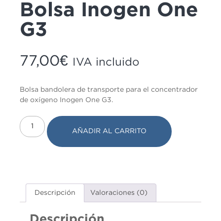
Bolsa Inogen One
Estadísticas
Para que
G3
podamos
mejorar la
funcionalidad
y estructura
77,00
€
de la web, en
IVA incluido
base a cómo
se usa la
web.
Bolsa bandolera de transporte para el concentrador
de oxígeno Inogen One G3.
Experiencia
Para que
nuestra web
AÑADIR AL CARRITO
funcione lo
mejor posible
durante tu
visita. Si
rechaza estas
cookies,
algunas
Descripción
Valoraciones (0)
funcionalidades
desaparecerán
de la web.
Descripción