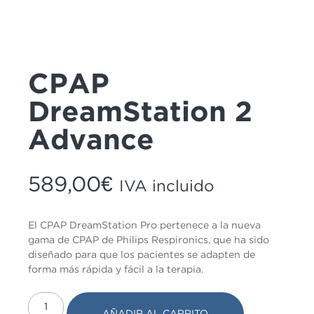
Estadísticas
Para que
podamos
mejorar la
funcionalidad
y estructura
CPAP
de la web, en
base a cómo
DreamStation 2
se usa la
web.
Advance
Experiencia
Para que
589,00
€
IVA incluido
nuestra web
funcione lo
mejor posible
durante tu
El CPAP DreamStation Pro pertenece a la nueva
visita. Si
gama de CPAP de Philips Respironics, que ha sido
rechaza estas
cookies,
diseñado para que los pacientes se adapten de
algunas
forma más rápida y fácil a la terapia.
funcionalidades
desaparecerán
de la web.
AÑADIR AL CARRITO