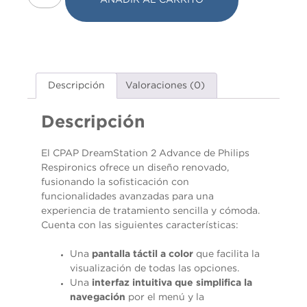
Marketing
Al compartir tus
intereses y
comportamiento
mientras visitas
nuestro sitio,
Descripción
Valoraciones (0)
aumentas la
posibilidad de
ver contenido y
Descripción
ofertas
personalizados.
El CPAP DreamStation 2 Advance de Philips
Respironics ofrece un diseño renovado,
fusionando la sofisticación con
funcionalidades avanzadas para una
experiencia de tratamiento sencilla y cómoda.
Cuenta con las siguientes características:
Una
pantalla táctil a color
que facilita la
visualización de todas las opciones.
Una
interfaz intuitiva que simplifica la
navegación
por el menú y la