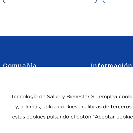
Compañía
Información
Quiénes somos
Política de Privacid
Nueva Mutua Sanitaria
Política de Cookies
Tecnología de Salud y Bienestar SL emplea cooki
Contacto
Condiciones de com
y, además, utiliza cookies analíticas de tercero
Aviso legal
estas cookies pulsando el botón "Aceptar cookies
Canal ético