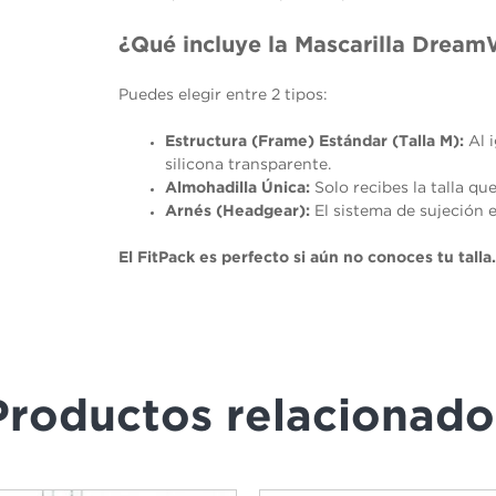
visita. Si
rechaza estas
¿Qué incluye la Mascarilla Drea
cookies,
algunas
funcionalidades
Puedes elegir entre 2 tipos:
desaparecerán
de la web.
Estructura (Frame) Estándar (Talla M):
Al i
silicona transparente.
Almohadilla Única:
Solo recibes la talla qu
Marketing
Al compartir tus
Arnés (Headgear):
El sistema de sujeción e
intereses y
comportamiento
El FitPack es perfecto si aún no conoces tu talla.
mientras visitas
nuestro sitio,
aumentas la
posibilidad de
ver contenido y
ofertas
personalizados.
Productos relacionado