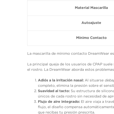
opcionales.
Son
Material Mascarilla
necesarias
para que
funcione la
Autoajuste
web.
Mínimo Contacto
Estadísticas
Para que
podamos
mejorar la
La mascarilla de mínimo contacto DreamWear es
funcionalidad
y estructura
de la web, en
La principal queja de los usuarios de CPAP suele 
base a cómo
el rostro. La DreamWear aborda estos problemas
se usa la
web.
Adiós a la irritación nasal:
Al situarse
deba
completo, elimina la presión sobre el sensib
Suavidad al tacto:
Su estructura de silicona
Experiencia
únicos de cada rostro sin necesidad de apr
Para que
nuestra web
Flujo de aire integrado:
El aire viaja a tra
funcione lo
flujo, el diseño compensa automáticamente 
mejor posible
que recibas tu presión prescrita.
durante tu