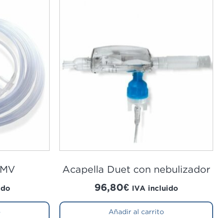
 MV
Acapella Duet con nebulizador
96,80
€
ido
IVA incluido
o
Añadir al carrito