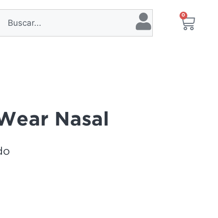
0
Wear Nasal
do