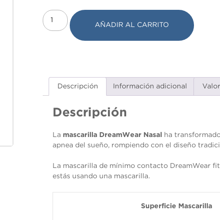
AÑADIR AL CARRITO
Descripción
Información adicional
Valo
Descripción
La
mascarilla
DreamWear Nasal
ha transformado 
apnea del sueño,
rompiendo con el diseño tradicio
La mascarilla de mínimo contacto DreamWear fitp
estás usando una mascarilla.
Necesarias
Estas
Superficie Mascarilla
cookies no
son