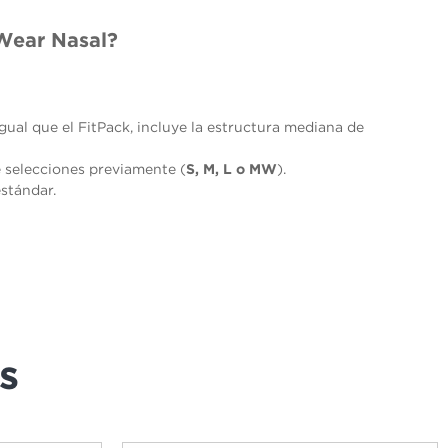
mWear Nasal?
gual que el FitPack, incluye la estructura mediana de
e selecciones previamente (
S, M, L o MW
).
stándar.
s