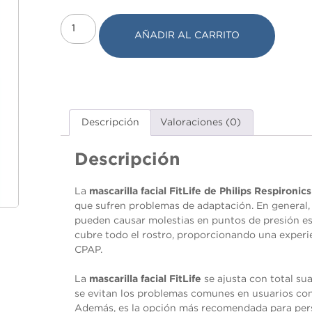
AÑADIR AL CARRITO
Descripción
Valoraciones (0)
Descripción
La
mascarilla facial FitLife de Philips Respironics
que sufren problemas de adaptación. En general, 
pueden causar molestias en puntos de presión es
cubre todo el rostro, proporcionando una experi
CPAP.
Necesarias
La
mascarilla facial FitLife
se ajusta con total sua
Estas
se evitan los problemas comunes en usuarios con v
cookies no
Además, es la opción más recomendada para perso
son