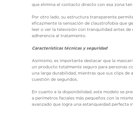
opcionales.
que elimina el contacto directo con esa zona tan 
Son
necesarias
Por otro lado, su estructura transparente permite
para que
funcione la
eficazmente la sensación de claustrofobia que g
web.
leer o ver la televisión con tranquilidad antes de
adherencia al tratamiento.
Estadísticas
Características técnicas y seguridad
Para que
podamos
mejorar la
Asimismo, es importante destacar que la mascarill
funcionalidad
un producto totalmente seguro para personas con
y estructura
una larga durabilidad, mientras que sus clips de a
de la web, en
cuestión de segundos.
base a cómo
se usa la
web.
En cuanto a la disponibilidad, este modelo se pr
a perímetros faciales más pequeños con la misma 
avanzado que logra una estanqueidad perfecta i
Experiencia
Para que
nuestra web
funcione lo
mejor posible
durante tu