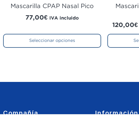
Mascarilla CPAP Nasal Pico
Mascari
77,00
€
IVA incluido
120,00
€
Seleccionar opciones
Se
Compañía
Información
Quiénes somos
Política de Privacid
Nueva Mutua Sanitaria
Política de Cookies