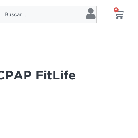
0
 CPAP FitLife