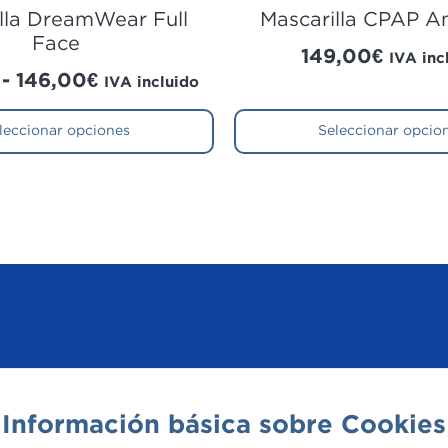
lla DreamWear Full
Mascarilla CPAP A
Face
149,00
€
IVA inc
-
146,00
€
IVA incluido
leccionar opciones
Seleccionar opcio
ad
Información básica sobre Cookies