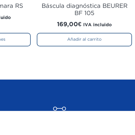
mara RS
Báscula diagnóstica BEURER
BF 105
luido
169,00
€
IVA incluido
nes
Añadir al carrito