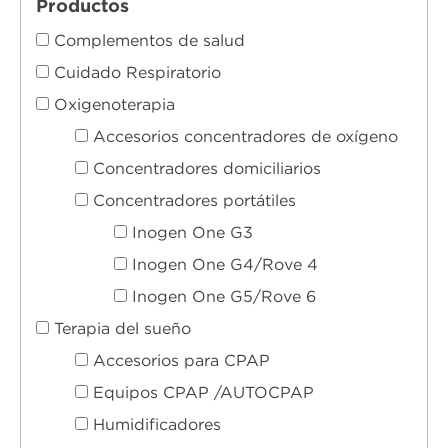
Productos
Complementos de salud
Cuidado Respiratorio
Oxigenoterapia
Accesorios concentradores de oxígeno
Concentradores domiciliarios
Concentradores portátiles
Inogen One G3
Necesarias
Inogen One G4/Rove 4
Estas
cookies no
Inogen One G5/Rove 6
son
opcionales.
Terapia del sueño
Son
necesarias
Accesorios para CPAP
para que
funcione la
Equipos CPAP /AUTOCPAP
web.
Humidificadores