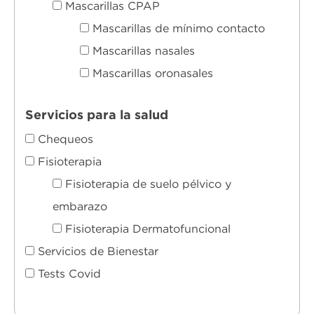
Mascarillas CPAP
Estadísticas
Para que
Mascarillas de mínimo contacto
podamos
mejorar la
Mascarillas nasales
funcionalidad
y estructura
Mascarillas oronasales
de la web, en
base a cómo
se usa la
Servicios para la salud
web.
Chequeos
Fisioterapia
Experiencia
Para que
Fisioterapia de suelo pélvico y
nuestra web
funcione lo
embarazo
mejor posible
durante tu
Fisioterapia Dermatofuncional
visita. Si
rechaza estas
Servicios de Bienestar
cookies,
algunas
Tests Covid
funcionalidades
desaparecerán
de la web.