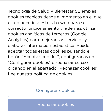
Tecnología de Salud y Bienestar SL emplea
cookies técnicas desde el momento en el que
Compañía
usted accede a este sitio web para su
correcto funcionamiento y, además, utiliza
Quiénes somos
cookies analíticas de terceros (Google
Nueva Mutua Sanitaria
Analytics) para mejorar sus servicios y
elaborar información estadística. Puede
Contacto
aceptar todas estas cookies pulsando el
botón "Aceptar cookies", configurarlas en
Información
"Configurar cookies" o rechazar su uso
clicando en el apartado "Rechazar cookies".
Política de Privacidad
Lee nuestra política de cookies
Política de Cookies
Condiciones de compra
Configurar cookies
Aviso legal
Canal ético
Rechazar cookies