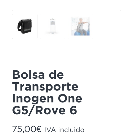
Estadísticas
Para que
podamos
mejorar la
funcionalidad
y estructura
de la web, en
base a cómo
se usa la
web.
Experiencia
Bolsa de
Para que
nuestra web
funcione lo
Transporte
mejor posible
durante tu
Inogen One
visita. Si
rechaza estas
cookies,
G5/Rove 6
algunas
funcionalidades
desaparecerán
de la web.
75,00
€
IVA incluido