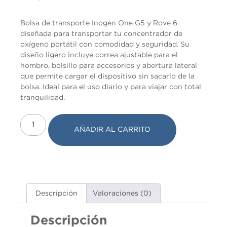
Marketing
Bolsa de transporte Inogen One G5 y Rove 6
Al compartir tus
diseñada para transportar tu concentrador de
intereses y
oxígeno portátil con comodidad y seguridad. Su
comportamiento
mientras visitas
diseño ligero incluye correa ajustable para el
nuestro sitio,
hombro, bolsillo para accesorios y abertura lateral
aumentas la
que permite cargar el dispositivo sin sacarlo de la
posibilidad de
ver contenido y
bolsa. Ideal para el uso diario y para viajar con total
ofertas
tranquilidad.
personalizados.
AÑADIR AL CARRITO
Descripción
Valoraciones (0)
Descripción